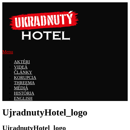
Prejsť
na
obsah
Menu
AKTÉRI
VIDEÁ
ČLÁNKY
KORUPCIA
THREEMA
MÉDIÁ
HISTÓRIA
ENGLISH
UjradnutyHotel_logo
UjradnutyHotel_logo