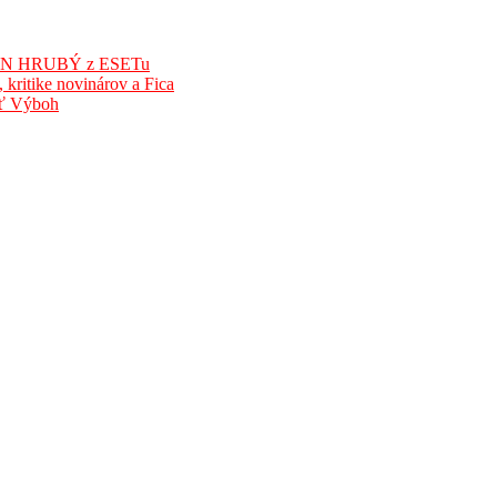
ÁN HRUBÝ z ESETu
kritike novinárov a Fica
áť Výboh