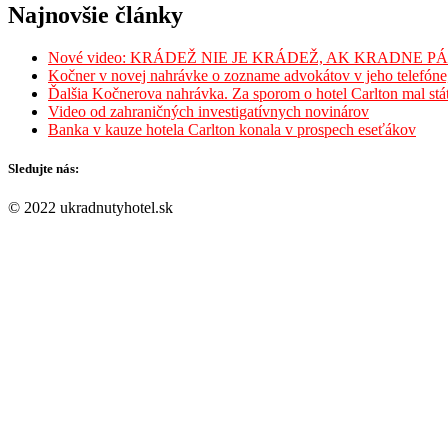
Najnovšie články
Nové video: KRÁDEŽ NIE JE KRÁDEŽ, AK KRADNE P
Kočner v novej nahrávke o zozname advokátov v jeho telefóne, 
Ďalšia Kočnerova nahrávka. Za sporom o hotel Carlton mal st
Video od zahraničných investigatívnych novinárov
Banka v kauze hotela Carlton konala v prospech eseťákov
Sledujte nás:
© 2022 ukradnutyhotel.sk