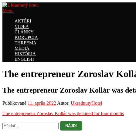
Prejsť
na
Menu
obsah
AKTÉRI
VIDEÁ
ČLÁNKY
KORUPCIA
THREEMA
MÉDIÁ
HISTÓRIA
ENGLISH
The entrepreneur Zoroslav Koll
The entrepreneur Zoroslav Kollár was det
Publikované
11. apríla 2022
Autor:
UkradnutyHotel
The entrepreneur Zoroslav Kollár was detained for four months
Hľadať: