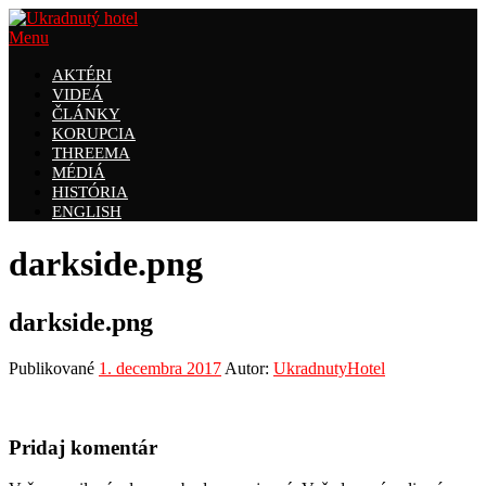
Prejsť
na
Menu
obsah
AKTÉRI
VIDEÁ
ČLÁNKY
KORUPCIA
THREEMA
MÉDIÁ
HISTÓRIA
ENGLISH
darkside.png
darkside.png
Publikované
1. decembra 2017
Autor:
UkradnutyHotel
Pridaj komentár