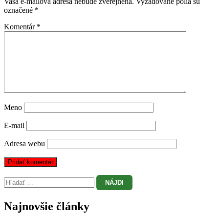
Vaša e-mailová adresa nebude zverejnená.
Vyžadované polia sú
označené
*
Komentár
*
Meno
E-mail
Adresa webu
Hľadať:
Najnovšie články