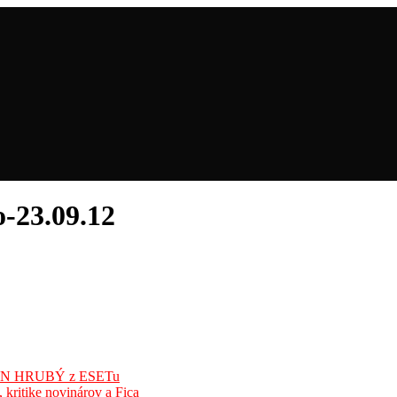
-23.09.12
ÁN HRUBÝ z ESETu
kritike novinárov a Fica