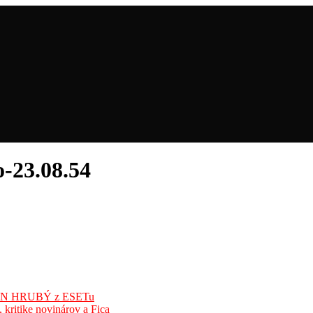
-23.08.54
ÁN HRUBÝ z ESETu
kritike novinárov a Fica